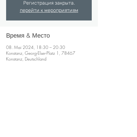
Регистрация закрыта.
перейти к мероприятиям
Время & Место
08. Mai 2024, 18:30 – 20:30
Konstanz, Georg-Elser-Platz 1, 78467
Konstanz, Deutschland
Impressum
Datenschutz
Bildquellen
Anna Marukevich
Wirtschaftspsychologin (M.Sc.)
Systemische Coach
Heilpraktikerin auf dem Gebiet der Psychotherapie