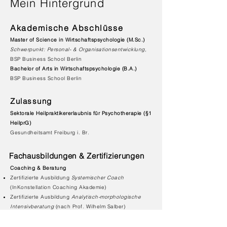
Mein Hintergrund
Akademische Abschlüsse
Master of Science in Wirtschaftspsychologie (M.Sc.)
Schwerpunkt: Personal- & Organisationsentwicklung,
BSP Business School Berlin
Bachelor of Arts in Wirtschaftspsychologie (B.A.)
BSP Business School Berlin
Zulassung
Sektorale Heilpraktikererlaubnis für Psychotherapie (§1
HeilprG)
Gesundheitsamt Freiburg i. Br.
Fachausbildungen & Zertifizierungen
Coaching & Beratung
Zertifizierte Ausbildung
Systemischer Coach
(InKonstellation Coaching Akademie)
Zertifizierte Ausbildung
Analytisch-morphologische
Intensivberatung
(nach Prof. Wilhelm Salber)
Kunst-Coaching (BSP, Prof. Dr. Herbert Fitzek & Kathalin
Laser)