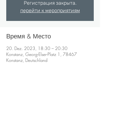
Регистрация закрыта.
перейти к мероприятиям
Время & Место
20. Dez. 2023, 18:30 – 20:30
Konstanz, Georg-Elser-Platz 1, 78467
Konstanz, Deutschland
Impressum
Datenschutz
Bildquellen
Anna Marukevich
Wirtschaftspsychologin (M.Sc.)
Systemische Coach
Heilpraktikerin auf dem Gebiet der Psychotherapie