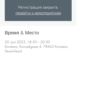
Регистрация закрыта.
перейти к мероприятиям
Время & Место
20. Juni 2023, 18:30 – 20:30
Konstanz, Konradigasse 4, 78462 Konstanz,
Deutschland
Impressum
Datenschutz
Bildquellen
Anna Marukevich
Wirtschaftspsychologin (M.Sc.)
Systemische Coach
Heilpraktikerin auf dem Gebiet der Psychotherapie